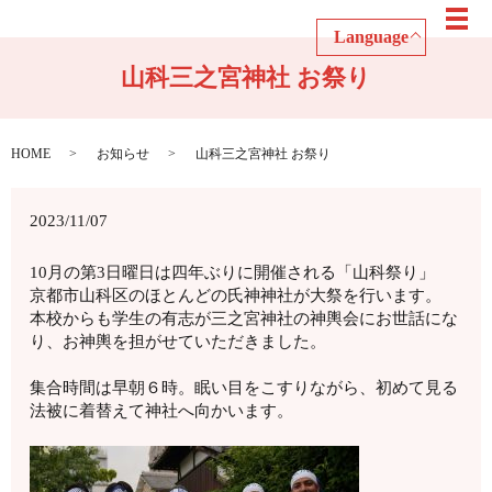
メ
Language
山科三之宮神社 お祭り
HOME
お知らせ
山科三之宮神社 お祭り
2023/11/07
10月の第3日曜日は四年ぶりに開催される「山科祭り」
京都市山科区のほとんどの氏神神社が大祭を行います。
本校からも学生の有志が三之宮神社の神輿会にお世話にな
り、お神輿を担がせていただきました。
集合時間は早朝６時。眠い目をこすりながら、初めて見る
法被に着替えて神社へ向かいます。