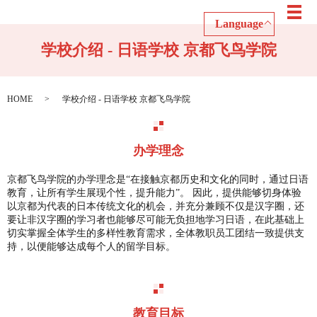
メ
Language
学校介绍 - 日语学校 京都飞鸟学院
HOME
学校介绍 - 日语学校 京都飞鸟学院
办学理念
京都飞鸟学院的办学理念是“在接触京都历史和文化的同时，通过日语
教育，让所有学生展现个性，提升能力”。 因此，提供能够切身体验
以京都为代表的日本传统文化的机会，并充分兼顾不仅是汉字圈，还
要让非汉字圈的学习者也能够尽可能无负担地学习日语，在此基础上
切实掌握全体学生的多样性教育需求，全体教职员工团结一致提供支
持，以便能够达成每个人的留学目标。
教育目标