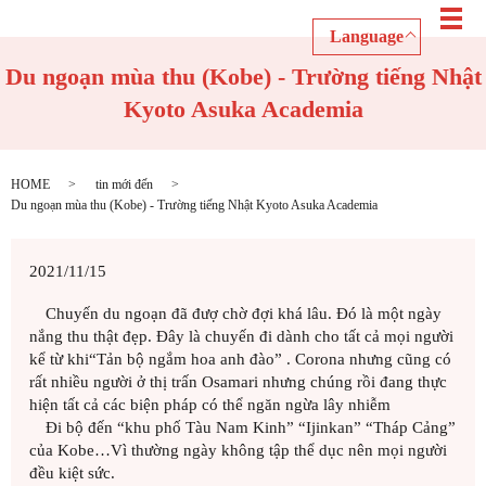
メ
Language
Du ngoạn mùa thu (Kobe) - Trường tiếng Nhật
Kyoto Asuka Academia
HOME
tin mới đến
Du ngoạn mùa thu (Kobe) - Trường tiếng Nhật Kyoto Asuka Academia
2021/11/15
Chuyến du ngoạn đã đượ chờ đợi khá lâu. Đó là một ngày
nắng thu thật đẹp. Đây là chuyến đi dành cho tất cả mọi người
kể từ khi“Tản bộ ngắm hoa anh đào” . Corona nhưng cũng có
rất nhiều người ở thị trấn Osamari nhưng chúng rồi đang thực
hiện tất cả các biện pháp có thể ngăn ngừa lây nhiễm
Đi bộ đến “khu phố Tàu Nam Kinh” “Ijinkan” “Tháp Cảng”
của Kobe…Vì thường ngày không tập thể dục nên mọi người
đều kiệt sức.